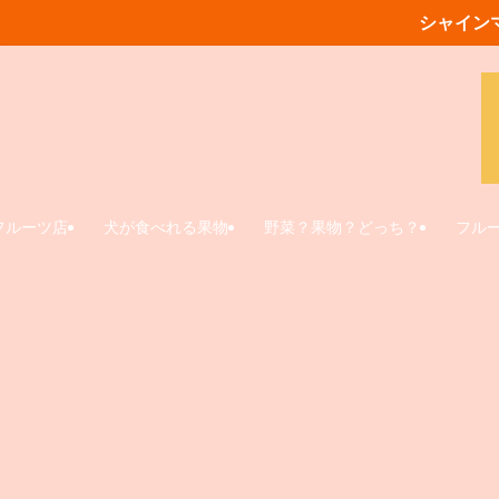
シャイン
フルーツ店
犬が食べれる果物
野菜？果物？どっち？
フル