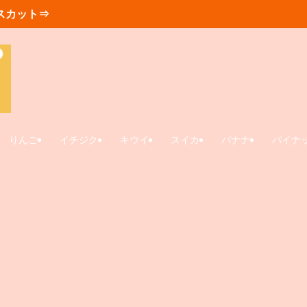
スカット⇒
りんご
イチジク
キウイ
スイカ
バナナ
パイナ