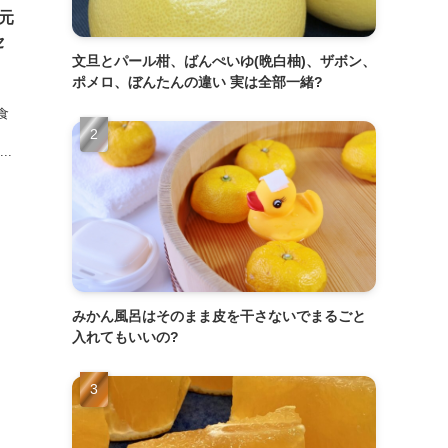
元
セ
文旦とパール柑、ばんぺいゆ(晩白柚)、ザボン、
ポメロ、ぼんたんの違い 実は全部一緒?
食
..
みかん風呂はそのまま皮を干さないでまるごと
入れてもいいの?