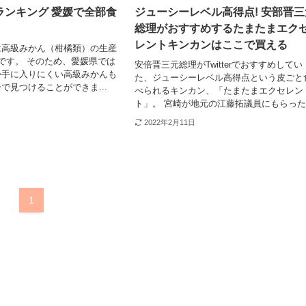
ランキング 愛媛で全部食
ジューシーレベル高得点! 安部晋三
総理がおすすめするたまたまエク
レントキンカンはここで買える
は高級みかん（柑橘類）の生産
です。 そのため、愛媛県では
安倍晋三元総理がTwitterでおすすめしてい
か手に入りにくい高級みかんも
た、ジューシーレベル高得点という皮ごと
で見つけることができま...
べられるキンカン、「たまたまエクセレン
ト」。 宮崎が地元の江藤拓議員にもらった.
2022年2月11日
1