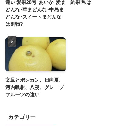
違い 愛果28号･あいか･愛ま
結果 私は
どんな･華まどんな･中島ま
どんな･スイートまどんな
は別物?
文旦とポンカン、日向夏、
河内晩柑、八朔、グレープ
フルーツの違い
カテゴリー