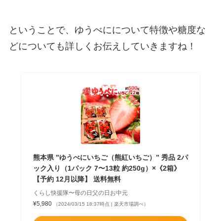
ということで、ゆうべにについて特徴や糖度な
どについても詳しくお伝えしていきますね！
熊本県 ”ゆうべにいちご（熊紅いちご）” 秀品 2パ
ック入り（1パック 7〜13粒 約250g）×《2箱》
【予約 12月以降】 送料無料
くらし快援隊〜母の日父の日お中元
¥5,980
（2024/03/15 18:37時点 | 楽天市場調べ）