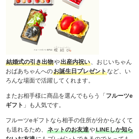
結婚式の引き出物
や
出産内祝い
、おじいちゃん
おばあちゃんへの
お誕生日プレゼント
など、い
ろんな場面で活躍してくれます。
またお相手様に商品を選んでもらう「
フルーツe
ギフト
」も人気です。
フルーツeギフトなら相手の住所が分からなくて
も送れるため、
ネットのお友達
や
LINEしか知ら
ないお友達
にもプレゼントできるのでとっても