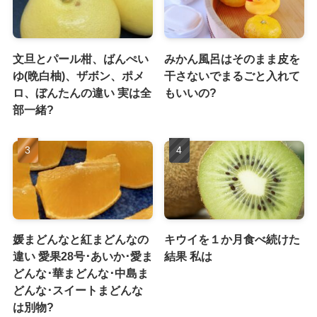
文旦とパール柑、ばんぺい
みかん風呂はそのまま皮を
ゆ(晩白柚)、ザボン、ポメ
干さないでまるごと入れて
ロ、ぼんたんの違い 実は全
もいいの?
部一緒?
媛まどんなと紅まどんなの
キウイを１か月食べ続けた
違い 愛果28号･あいか･愛ま
結果 私は
どんな･華まどんな･中島ま
どんな･スイートまどんな
は別物?